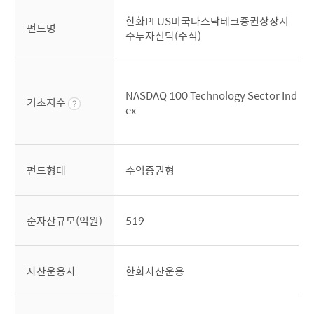
한화PLUS미국나스닥테크증권상장지
펀드명
수투자신탁(주식)
NASDAQ 100 Technology Sector Ind
기초지수
ex
펀드형태
수익증권형
순자산규모(억원)
519
자산운용사
한화자산운용