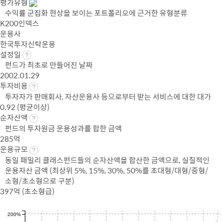
평가유형
수익률 군집화 현상을 보이는 포트폴리오에 근거한 유형분류
K200인덱스
운용사
한국투자신탁운용
설정일
펀드가 최초로 만들어진 날짜
2002.01.29
투자비용
투자자가 판매회사, 자산운용사 등으로부터 받는 서비스에 대한 대가
0.92 (평균이상)
순자산액
펀드의 투자원금 운용성과를 합한 금액
285억
운용규모
동일 패밀리 클래스펀드들의 순자산액을 합산한 금액으로, 실질적인
운용자산 금액 (최상위 5%, 15%, 30%, 50%를 초대형/대형/중형/
소형/초소형으로 구분)
397억 (초소형급)
200%