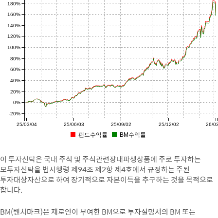
180%
160%
140%
120%
100%
80%
60%
40%
20%
0%
-20%
25/03/04
25/06/03
25/09/02
25/12/02
26/0
펀드수익률
BM수익률
이 투자신탁은 국내 주식 및 주식관련장내파생상품에 주로 투자하는
모투자신탁을 법시행령 제94조 제2항 제4호에서 규정하는 주된
투자대상자산으로 하여 장기적으로 자본이득을 추구하는 것을 목적으로
합니다.
BM(벤치마크)은 제로인이 부여한 BM으로 투자설명서의 BM 또는