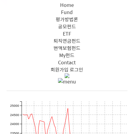
Home
380 (1.67%)
Fund
평가방법론
공모펀드
22,710
전일
ETF
4,581
거래량
퇴직연금펀드
105
변액보험펀드
거래대금
My펀드
22,835
시가
Contact
23,125
고가(상한가 26,110)
회원가입
로그인
22,770
저가(하한가 19,300)
25000
24500
24000
23500