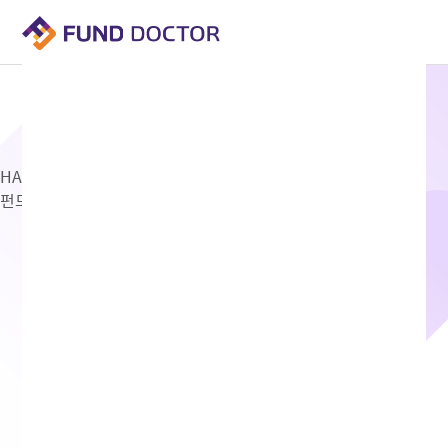
ETF
HANARO 고배당
펀드코드 KR7322410002
펀드현황
단위: 원, 주, 백만원
기준일: 2026.08.07
기준가(KRW)
23,090
전일대비