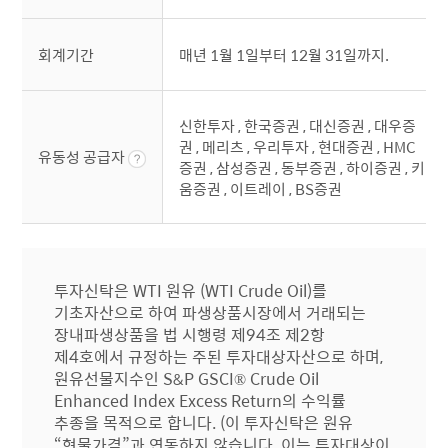
회계기간
매년 1월 1일부터 12월 31일까지.
신한투자 , 한국증권 , 대신증권 , 대우증
권 , 메리츠 , 우리투자 , 현대증권 , HMC
유동성 공급자
증권 , 삼성증권 , 동부증권 , 하이증권 , 키
움증권 , 이트레이 , BS증권
투자신탁은 WTI 원유 (WTI Crude Oil)를
기초자산으로 하여 파생상품시장에서 거래되는
장내파생상품을 법 시행령 제94조 제2항
제4호에서 규정하는 주된 투자대상자산으로 하며,
원유선물지수인 S&P GSCI® Crude Oil
Enhanced Index Excess Return의 수익률
추종을 목적으로 합니다. (이 투자신탁은 원유
“현물가격”과 연동하지 않습니다. 이는 투자대상이