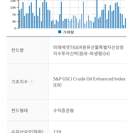
14K
10K
7K
3K
0
거래량
미래에셋TIGER원유선물특별자산상장
펀드명
지수투자신탁(원유-파생형)(H)
S&P GSCI Crude Oil Enhanced Index
기초지수
(ER)
펀드형태
수익증권형
순자산규모(억원)
129