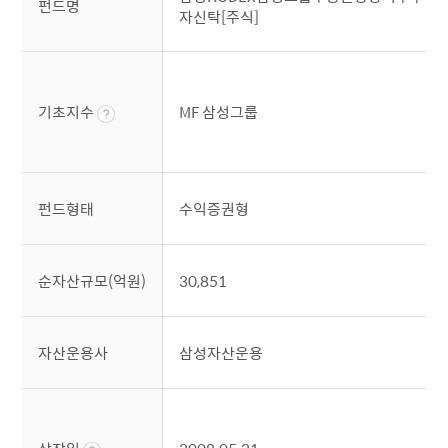
펀드명
자신탁[주식]
기초지수
MF 삼성그룹
펀드형태
수익증권형
순자산규모(억원)
30,851
자산운용사
삼성자산운용